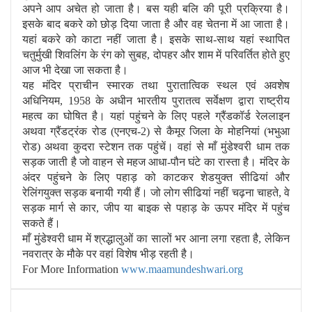
अपने आप अचेत हो जाता है। बस यही बलि की पूरी प्रक्रिया है।
इसके बाद बकरे को छोड़ दिया जाता है और वह चेतना में आ जाता है।
यहां बकरे को काटा नहीं जाता है। इसके साथ-साथ यहां स्थापित
चतुर्मुखी शिवलिंग के रंग को सुबह, दोपहर और शाम में परिवर्तित होते हुए
आज भी देखा जा सकता है।
यह मंदिर प्राचीन स्‍मारक तथा पुरातात्विक स्‍थल एवं अवशेष
अधिनियम, 1958 के अधीन भारतीय पुरातत्‍व सर्वेक्षण द्वारा राष्‍ट्रीय
महत्‍व का घोषित है। यहां पहुंचने के लिए पहले ग्रैंडकॉर्ड रेललाइन
अथवा ग्रैंडट्रंक रोड (एनएच-2) से कैमूर जिला के मोहनियां (भभुआ
रोड) अथवा कुदरा स्‍टेशन तक पहुंचें। वहां से माँ मुंडेश्वरी धाम तक
सड़क जाती है जो वाहन से महज आधा-पौन घंटे का रास्‍ता है। मंदिर के
अंदर पहुंचने के लिए पहाड़ को काटकर शेडयुक्‍त सीढियां और
रेलिंगयुक्‍त सड़क बनायी गयी हैं। जो लोग सीढियां नहीं चढ़ना चाहते, वे
सड़क मार्ग से कार, जीप या बाइक से पहाड़ के ऊपर मंदिर में पहुंच
सकते हैं।
माँ मुंडेश्वरी धाम में श्रद्धालुओं का सालों भर आना लगा रहता है, लेकिन
नवरात्र के मौके पर वहां विशेष भीड़ रहती है।
For More Information
www.maamundeshwari.org