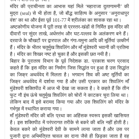
मंदिर की प्राचीनता का आभास यहां मिले ‘महाराजा दुत्‍तगामनी’ की
मुद्रा (seal) से भी होता है, जो बौद्ध साहित्‍य के अनुसार ‘अनुराधापुर
वंश’ का था और ईसा पूर्व 101-77 में श्रीलंका का शासक रहा था।
अष्‍टकोणीय योजना में पूरी तरह से प्रस्‍तर-खंडों से निर्मित इस मंदिर की
दीवारों पर सुंदर ताखे, अर्धस्‍तंभ और घट-पल्‍लव के अलंकरण बने हैं।
दरवाजे के चौखटों पर द्वारपाल और गंगा-यमुना आदि की मूर्तियां उत्‍कीर्ण
हैं। मंदिर के भीतर चतुर्मुख शिवलिंग और माँ मुंडेश्वरी भवानी की प्रतिमा
है। मंदिर का शिखर नष्‍ट हो चुका है और इसकी छत नयी है।
बिहार के पुरातत्व विभाग के पूर्व निदेशक डा. प्रकाश चरण प्रसाद
कहते हैं कि इस मंदिर का निर्माण जिस सिद्धांत पर हुआ है उस सिद्धांत
का जिक्र अथर्ववेद में मिलता है। भगवान शिव की अष्ट मूर्तियों का
जिक्र अथर्ववेद में दर्शाया गया है और उसी प्रकार का शिवलिंग माँ
मुंडेश्वरी शक्तिपीठ में आज भी देखा जा सकता है। वे कहते हैं कि तीन
फुट नौ इंच ऊंचे चतुर्मुख शिवलिंग को चोरों ने काटकर चुरा लिया था।
लेकिन बाद में इसे बरामद किया गया और उस शिवलिंग को मंदिर के
गर्भगृह में स्थापित कराया गया।
माँ मुंडेश्वरी मंदिर की बलि प्रथा का अहिंसक स्‍वरूप इसकी खासियत
है। इस शक्तिपीठ में परंपरागत तरीके से बकरे की बलि नहीं होती है।
केवल बकरे को मुंडेश्वरी देवी के सामने लाया जाता है और उस पर
पुजारी द्वारा अभिमंत्रित चावल का दाना जैसे ही छिड़का जाता है वह