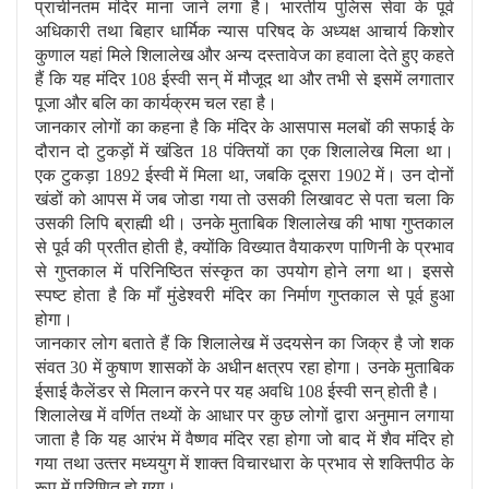
प्राचीनतम मंदिर माना जाने लगा है। भारतीय पुलिस सेवा के पूर्व
अधिकारी तथा बिहार धार्मिक न्‍यास परिषद के अध्‍यक्ष आचार्य किशोर
कुणाल यहां मिले शिलालेख और अन्‍य दस्‍तावेज का हवाला देते हुए कहते
हैं कि यह मंदिर 108 ईस्‍वी सन् में मौजूद था और तभी से इसमें लगातार
पूजा और बलि का कार्यक्रम चल रहा है।
जानकार लोगों का कहना है कि मंदिर के आसपास मलबों की सफाई के
दौरान दो टुकड़ों में खंडित 18 पंक्तियों का एक शिलालेख मिला था।
एक टुकड़ा 1892 ईस्‍वी में मिला था, जबकि दूसरा 1902 में। उन दोनों
खंडों को आपस में जब जोडा गया तो उसकी लिखावट से पता चला कि
उसकी लिपि ब्राह्मी थी। उनके मुताबिक शिलालेख की भाषा गुप्‍तकाल
से पूर्व की प्रतीत होती है, क्‍योंकि विख्‍यात वैयाकरण पाणिनी के प्रभाव
से गुप्‍तकाल में परिनिष्ठित संस्‍कृत का उपयोग होने लगा था। इससे
स्‍पष्‍ट होता है कि माँ मुंडेश्वरी मंदिर का निर्माण गुप्‍तकाल से पूर्व हुआ
होगा।
जानकार लोग बताते हैं कि शिलालेख में उदयसेन का जिक्र है जो शक
संवत 30 में कुषाण शासकों के अधीन क्षत्रप रहा होगा। उनके मुताबिक
ईसाई कैलेंडर से मिलान करने पर यह अवधि 108 ईस्‍वी सन् होती है।
शिलालेख में वर्णित तथ्‍यों के आधार पर कुछ लोगों द्वारा अनुमान लगाया
जाता है कि यह आरंभ में वैष्‍णव मंदिर रहा होगा जो बाद में शैव मंदिर हो
गया तथा उत्‍तर मध्‍ययुग में शाक्‍त विचारधारा के प्रभाव से शक्तिपीठ के
रूप में परिणित हो गया।